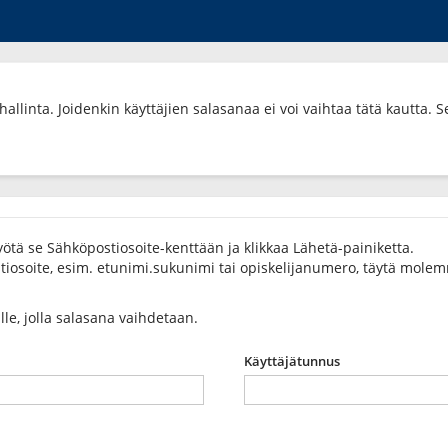
allinta. Joidenkin käyttäjien salasanaa ei voi vaihtaa tätä kautta. S
ötä se Sähköpostiosoite-kenttään ja klikkaa Lähetä-painiketta.
osoite, esim. etunimi.sukunimi tai opiskelijanumero, täytä molemma
ulle, jolla salasana vaihdetaan.
Käyttäjätunnus