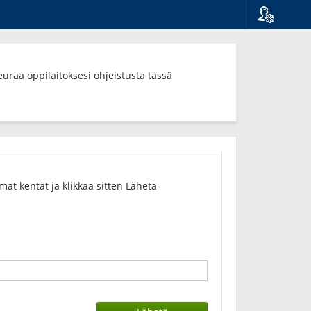
Kieli
Suomi
Svenska
euraa oppilaitoksesi ohjeistusta tässä
English
t kentät ja klikkaa sitten Lähetä-