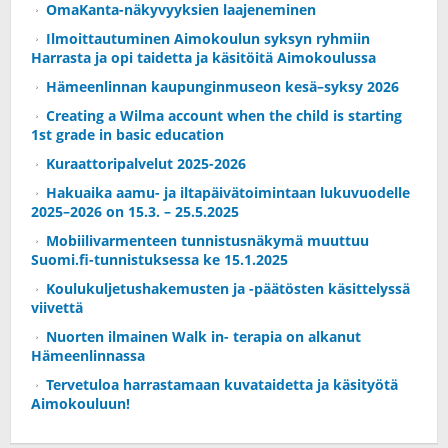
OmaKanta-näkyvyyksien laajeneminen
Ilmoittautuminen Aimokoulun syksyn ryhmiin
Harrasta ja opi taidetta ja käsitöitä Aimokoulussa
Hämeenlinnan kaupunginmuseon kesä–syksy 2026
Creating a Wilma account when the child is starting
1st grade in basic education
Kuraattoripalvelut 2025-2026
Hakuaika aamu- ja iltapäivätoimintaan lukuvuodelle
2025–2026 on 15.3. – 25.5.2025
Mobiilivarmenteen tunnistusnäkymä muuttuu
Suomi.fi-tunnistuksessa ke 15.1.2025
Koulukuljetushakemusten ja -päätösten käsittelyssä
viivettä
Nuorten ilmainen Walk in- terapia on alkanut
Hämeenlinnassa
Tervetuloa harrastamaan kuvataidetta ja käsityötä
Aimokouluun!