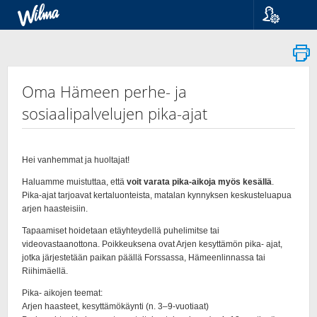
Kieli
Suomi
Svenska
English
Oma Hämeen perhe- ja
sosiaalipalvelujen pika-ajat