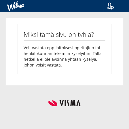
Kieli
Kyselyt
Suomi
Svenska
Miksi tämä sivu on tyhjä?
English
Voit vastata oppilaitoksesi opettajien tai
henkilökunnan tekemiin kyselyihin. Tällä
hetkellä ei ole avoinna yhtään kyselyä,
johon voisit vastata.