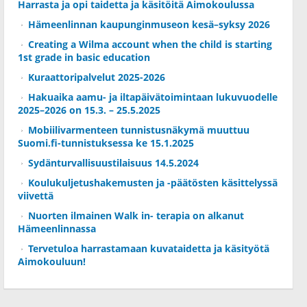
Harrasta ja opi taidetta ja käsitöitä Aimokoulussa
Hämeenlinnan kaupunginmuseon kesä–syksy 2026
Creating a Wilma account when the child is starting
1st grade in basic education
Kuraattoripalvelut 2025-2026
Hakuaika aamu- ja iltapäivätoimintaan lukuvuodelle
2025–2026 on 15.3. – 25.5.2025
Mobiilivarmenteen tunnistusnäkymä muuttuu
Suomi.fi-tunnistuksessa ke 15.1.2025
Sydänturvallisuustilaisuus 14.5.2024
Koulukuljetushakemusten ja -päätösten käsittelyssä
viivettä
Nuorten ilmainen Walk in- terapia on alkanut
Hämeenlinnassa
Tervetuloa harrastamaan kuvataidetta ja käsityötä
Aimokouluun!