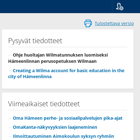
Kieli
Suomi
Tulostettava versio
Svenska
English
Pysyvät tiedotteet
Ohje huoltajan Wilmatunnuksen luomiseksi
Hämeenlinnan perusopetuksen Wilmaan
Creating a Wilma account for basic education in the
city of Hämeenlinna
Viimeaikaiset tiedotteet
Oma Hämeen perhe- ja sosiaalipalvelujen pika-ajat
OmaKanta-näkyvyyksien laajeneminen
Ilmoittautuminen Aimokoulun syksyn ryhmiin