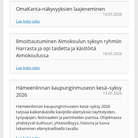
OmaKanta-näkyvyyksien laajeneminen
19.05.2026
Lue koko juttu
Ilmoittautuminen Aimokoulun syksyn ryhmiin
Harrasta ja opi taidetta ja käsitöitä
18.05.2026
Aimokoulussa
Lue koko juttu
Hämeenlinnan kaupunginmuseon kesä–syksy
13.05.2026
2026
Hämeenlinnan kaupunginmuseon kesä–syksy 2026
tarjoaa kaikenikäisille kävijöille elämyksiä näyttelyiden,
työpajojen, festivaalien ja perinteiden parissa. Ohjelmassa
yhdistyvät kulttuuri, yhteisöllisyys, historia ja luova
tekeminen elämyksellisellä tavalla.
Lue koko juttu