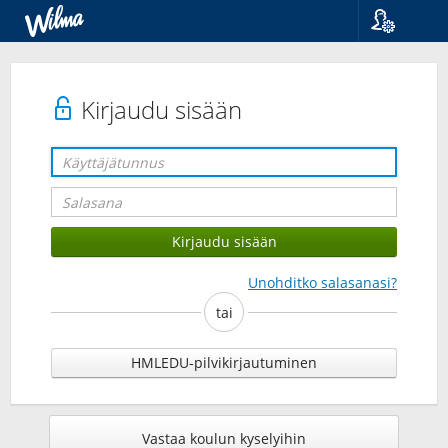
Kieli
Suomi
Svenska
Kirjaudu sisään
English
Unohditko salasanasi?
tai
HMLEDU-pilvikirjautuminen
Vastaa koulun kyselyihin