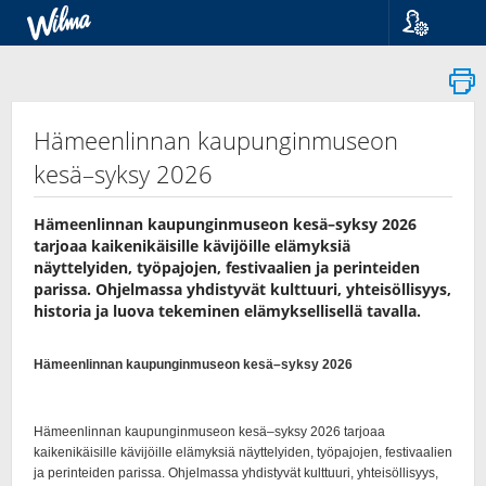
Kieli
Suomi
Svenska
English
Hämeenlinnan kaupunginmuseon
kesä–syksy 2026
Hämeenlinnan kaupunginmuseon kesä–syksy 2026
tarjoaa kaikenikäisille kävijöille elämyksiä
näyttelyiden, työpajojen, festivaalien ja perinteiden
parissa. Ohjelmassa yhdistyvät kulttuuri, yhteisöllisyys,
historia ja luova tekeminen elämyksellisellä tavalla.