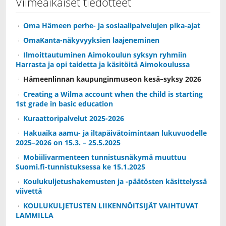
Viimeaikaiset tiedotteet
Oma Hämeen perhe- ja sosiaalipalvelujen pika-ajat
OmaKanta-näkyvyyksien laajeneminen
Ilmoittautuminen Aimokoulun syksyn ryhmiin
Harrasta ja opi taidetta ja käsitöitä Aimokoulussa
Hämeenlinnan kaupunginmuseon kesä–syksy 2026
Creating a Wilma account when the child is starting
1st grade in basic education
Kuraattoripalvelut 2025-2026
Hakuaika aamu- ja iltapäivätoimintaan lukuvuodelle
2025–2026 on 15.3. – 25.5.2025
Mobiilivarmenteen tunnistusnäkymä muuttuu
Suomi.fi-tunnistuksessa ke 15.1.2025
Koulukuljetushakemusten ja -päätösten käsittelyssä
viivettä
KOULUKULJETUSTEN LIIKENNÖITSIJÄT VAIHTUVAT
LAMMILLA