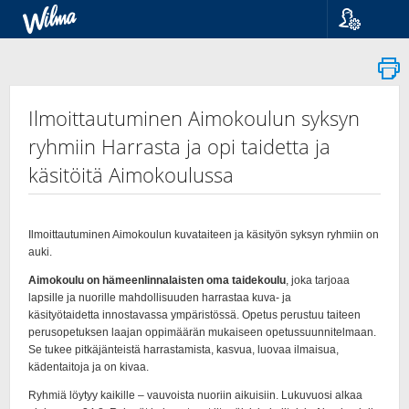
Kieli
Suomi
Svenska
English
Ilmoittautuminen Aimokoulun syksyn
ryhmiin Harrasta ja opi taidetta ja
käsitöitä Aimokoulussa