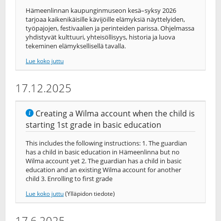
Hämeenlinnan kaupunginmuseon kesä–syksy 2026
tarjoaa kaikenikäisille kävijöille elämyksiä näyttelyiden,
työpajojen, festivaalien ja perinteiden parissa. Ohjelmassa
yhdistyvät kulttuuri, yhteisöllisyys, historia ja luova
tekeminen elämyksellisellä tavalla.
Lue koko juttu
17.12.2025
Creating a Wilma account when the child is
starting 1st grade in basic education
This includes the following instructions: 1. The guardian
has a child in basic education in Hämeenlinna but no
Wilma account yet 2. The guardian has a child in basic
education and an existing Wilma account for another
child 3. Enrolling to first grade
Lue koko juttu
(Ylläpidon tiedote)
17.6.2025