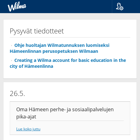
Kieli
Suomi
Pysyvät tiedotteet
Svenska
English
Ohje huoltajan Wilmatunnuksen luomiseksi
Hämeenlinnan perusopetuksen Wilmaan
Creating a Wilma account for basic education in the
city of Hämeenlinna
26.5.
Oma Hämeen perhe- ja sosiaalipalvelujen
pika-ajat
Lue koko juttu