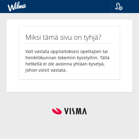
Kieli
Kyselyt
Suomi
Svenska
Miksi tämä sivu on tyhjä?
English
Voit vastata oppilaitoksesi opettajien tai
henkilökunnan tekemiin kyselyihin. Tällä
hetkellä ei ole avoinna yhtään kyselyä,
johon voisit vastata.