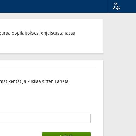
Kieli
Suomi
Svenska
euraa oppilaitoksesi ohjeistusta tässä
English
t kentät ja klikkaa sitten Lähetä-