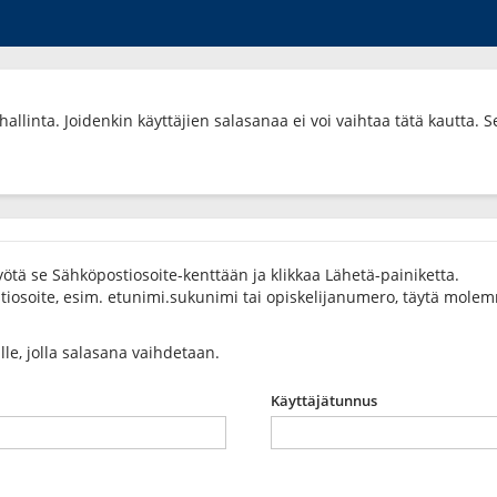
allinta. Joidenkin käyttäjien salasanaa ei voi vaihtaa tätä kautta. S
ötä se Sähköpostiosoite-kenttään ja klikkaa Lähetä-painiketta.
osoite, esim. etunimi.sukunimi tai opiskelijanumero, täytä molemma
ulle, jolla salasana vaihdetaan.
Käyttäjätunnus