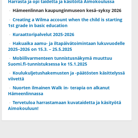
Harrasta ja opi taidetta ja käsitöitä Aimokoulussa
Hämeenlinnan kaupunginmuseon kesä–syksy 2026
Creating a Wilma account when the child is starting
1st grade in basic education
Kuraattoripalvelut 2025-2026
Hakuaika aamu- ja iltapäivätoimintaan lukuvuodelle
2025–2026 on 15.3. – 25.5.2025
Mobiilivarmenteen tunnistusnäkymä muuttuu
Suomi.fi-tunnistuksessa ke 15.1.2025
Koulukuljetushakemusten ja -päätösten käsittelyssä
viivettä
Nuorten ilmainen Walk in- terapia on alkanut
Hämeenlinnassa
Tervetuloa harrastamaan kuvataidetta ja käsityötä
Aimokouluun!