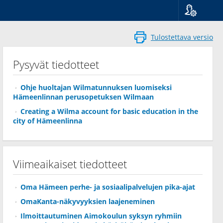
Kieli
Suomi
Tulostettava versio
Svenska
English
Pysyvät tiedotteet
Ohje huoltajan Wilmatunnuksen luomiseksi
Hämeenlinnan perusopetuksen Wilmaan
Creating a Wilma account for basic education in the
city of Hämeenlinna
Viimeaikaiset tiedotteet
Oma Hämeen perhe- ja sosiaalipalvelujen pika-ajat
OmaKanta-näkyvyyksien laajeneminen
Ilmoittautuminen Aimokoulun syksyn ryhmiin