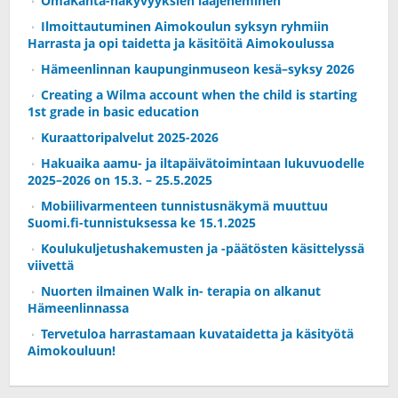
OmaKanta-näkyvyyksien laajeneminen
Ilmoittautuminen Aimokoulun syksyn ryhmiin
Harrasta ja opi taidetta ja käsitöitä Aimokoulussa
Hämeenlinnan kaupunginmuseon kesä–syksy 2026
Creating a Wilma account when the child is starting
1st grade in basic education
Kuraattoripalvelut 2025-2026
Hakuaika aamu- ja iltapäivätoimintaan lukuvuodelle
2025–2026 on 15.3. – 25.5.2025
Mobiilivarmenteen tunnistusnäkymä muuttuu
Suomi.fi-tunnistuksessa ke 15.1.2025
Koulukuljetushakemusten ja -päätösten käsittelyssä
viivettä
Nuorten ilmainen Walk in- terapia on alkanut
Hämeenlinnassa
Tervetuloa harrastamaan kuvataidetta ja käsityötä
Aimokouluun!