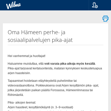
Kieli
Suomi
Svenska
English
Oma Hämeen perhe- ja
sosiaalipalvelujen pika-ajat