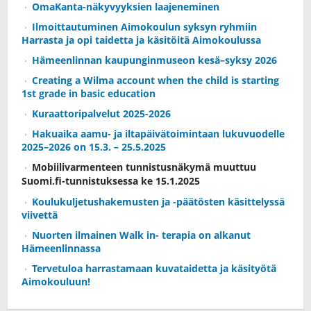
OmaKanta-näkyvyyksien laajeneminen
Ilmoittautuminen Aimokoulun syksyn ryhmiin
Harrasta ja opi taidetta ja käsitöitä Aimokoulussa
Hämeenlinnan kaupunginmuseon kesä–syksy 2026
Creating a Wilma account when the child is starting
1st grade in basic education
Kuraattoripalvelut 2025-2026
Hakuaika aamu- ja iltapäivätoimintaan lukuvuodelle
2025–2026 on 15.3. – 25.5.2025
Mobiilivarmenteen tunnistusnäkymä muuttuu
Suomi.fi-tunnistuksessa ke 15.1.2025
Koulukuljetushakemusten ja -päätösten käsittelyssä
viivettä
Nuorten ilmainen Walk in- terapia on alkanut
Hämeenlinnassa
Tervetuloa harrastamaan kuvataidetta ja käsityötä
Aimokouluun!