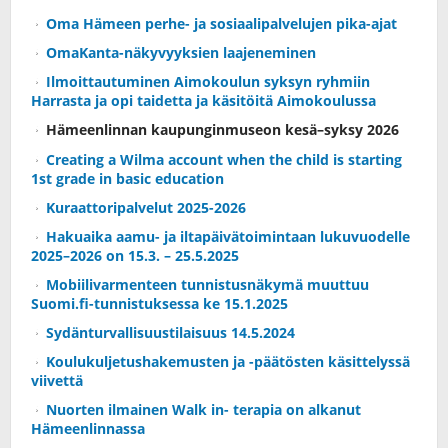
Oma Hämeen perhe- ja sosiaalipalvelujen pika-ajat
OmaKanta-näkyvyyksien laajeneminen
Ilmoittautuminen Aimokoulun syksyn ryhmiin
Harrasta ja opi taidetta ja käsitöitä Aimokoulussa
Hämeenlinnan kaupunginmuseon kesä–syksy 2026
Creating a Wilma account when the child is starting
1st grade in basic education
Kuraattoripalvelut 2025-2026
Hakuaika aamu- ja iltapäivätoimintaan lukuvuodelle
2025–2026 on 15.3. – 25.5.2025
Mobiilivarmenteen tunnistusnäkymä muuttuu
Suomi.fi-tunnistuksessa ke 15.1.2025
Sydänturvallisuustilaisuus 14.5.2024
Koulukuljetushakemusten ja -päätösten käsittelyssä
viivettä
Nuorten ilmainen Walk in- terapia on alkanut
Hämeenlinnassa