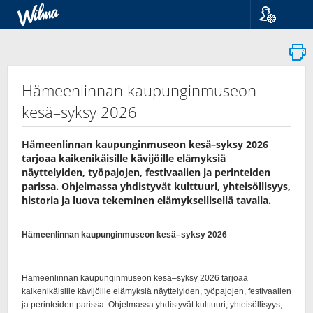
Kieli
Suomi
Svenska
English
Hämeenlinnan kaupunginmuseon
kesä–syksy 2026
Hämeenlinnan kaupunginmuseon kesä–syksy 2026
tarjoaa kaikenikäisille kävijöille elämyksiä
näyttelyiden, työpajojen, festivaalien ja perinteiden
parissa. Ohjelmassa yhdistyvät kulttuuri, yhteisöllisyys,
historia ja luova tekeminen elämyksellisellä tavalla.