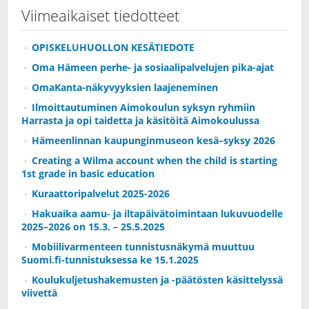
Viimeaikaiset tiedotteet
OPISKELUHUOLLON KESÄTIEDOTE
Oma Hämeen perhe- ja sosiaalipalvelujen pika-ajat
OmaKanta-näkyvyyksien laajeneminen
Ilmoittautuminen Aimokoulun syksyn ryhmiin
Harrasta ja opi taidetta ja käsitöitä Aimokoulussa
Hämeenlinnan kaupunginmuseon kesä–syksy 2026
Creating a Wilma account when the child is starting
1st grade in basic education
Kuraattoripalvelut 2025-2026
Hakuaika aamu- ja iltapäivätoimintaan lukuvuodelle
2025–2026 on 15.3. – 25.5.2025
Mobiilivarmenteen tunnistusnäkymä muuttuu
Suomi.fi-tunnistuksessa ke 15.1.2025
Koulukuljetushakemusten ja -päätösten käsittelyssä
viivettä