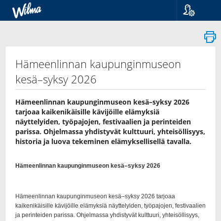
Kieli
Suomi
Svenska
English
Hämeenlinnan kaupunginmuseon
kesä–syksy 2026
Hämeenlinnan kaupunginmuseon kesä–syksy 2026
tarjoaa kaikenikäisille kävijöille elämyksiä
näyttelyiden, työpajojen, festivaalien ja perinteiden
parissa. Ohjelmassa yhdistyvät kulttuuri, yhteisöllisyys,
historia ja luova tekeminen elämyksellisellä tavalla.