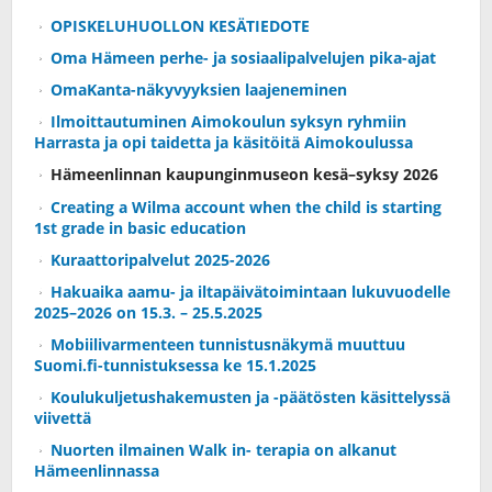
OPISKELUHUOLLON KESÄTIEDOTE
Oma Hämeen perhe- ja sosiaalipalvelujen pika-ajat
OmaKanta-näkyvyyksien laajeneminen
Ilmoittautuminen Aimokoulun syksyn ryhmiin
Harrasta ja opi taidetta ja käsitöitä Aimokoulussa
Hämeenlinnan kaupunginmuseon kesä–syksy 2026
Creating a Wilma account when the child is starting
1st grade in basic education
Kuraattoripalvelut 2025-2026
Hakuaika aamu- ja iltapäivätoimintaan lukuvuodelle
2025–2026 on 15.3. – 25.5.2025
Mobiilivarmenteen tunnistusnäkymä muuttuu
Suomi.fi-tunnistuksessa ke 15.1.2025
Koulukuljetushakemusten ja -päätösten käsittelyssä
viivettä
Nuorten ilmainen Walk in- terapia on alkanut
Hämeenlinnassa