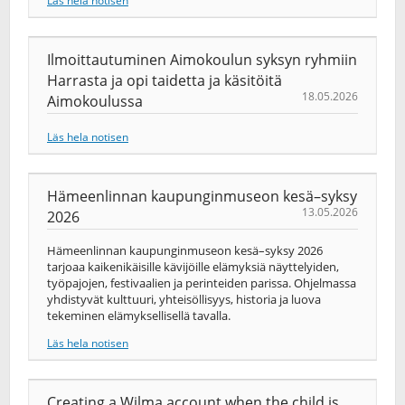
Läs hela notisen
Ilmoittautuminen Aimokoulun syksyn ryhmiin
Harrasta ja opi taidetta ja käsitöitä
18.05.2026
Aimokoulussa
Läs hela notisen
Hämeenlinnan kaupunginmuseon kesä–syksy
13.05.2026
2026
Hämeenlinnan kaupunginmuseon kesä–syksy 2026
tarjoaa kaikenikäisille kävijöille elämyksiä näyttelyiden,
työpajojen, festivaalien ja perinteiden parissa. Ohjelmassa
yhdistyvät kulttuuri, yhteisöllisyys, historia ja luova
tekeminen elämyksellisellä tavalla.
Läs hela notisen
Creating a Wilma account when the child is