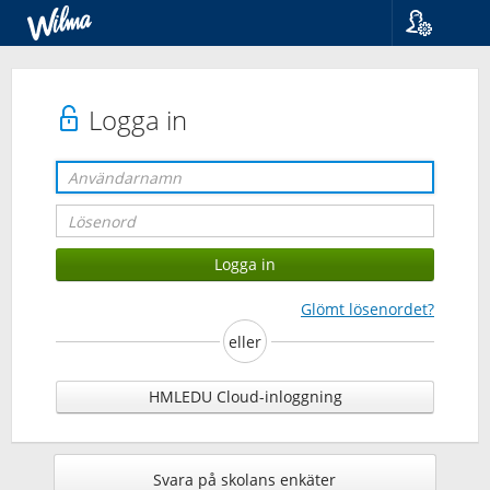
Språk
Suomi
Svenska
Logga in
English
Glömt lösenordet?
eller
HMLEDU Cloud-inloggning
Svara på skolans enkäter