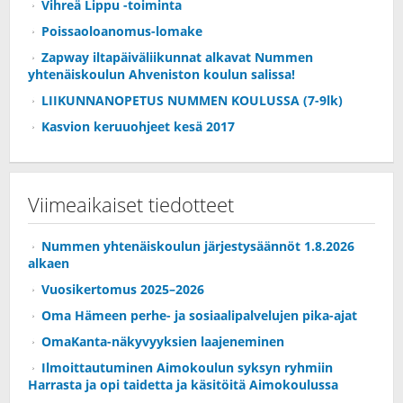
Vihreä Lippu -toiminta
Poissaoloanomus-lomake
Zapway iltapäiväliikunnat alkavat Nummen
yhtenäiskoulun Ahveniston koulun salissa!
LIIKUNNANOPETUS NUMMEN KOULUSSA (7-9lk)
Kasvion keruuohjeet kesä 2017
Viimeaikaiset tiedotteet
Nummen yhtenäiskoulun järjestysäännöt 1.8.2026
alkaen
Vuosikertomus 2025–2026
Oma Hämeen perhe- ja sosiaalipalvelujen pika-ajat
OmaKanta-näkyvyyksien laajeneminen
Ilmoittautuminen Aimokoulun syksyn ryhmiin
Harrasta ja opi taidetta ja käsitöitä Aimokoulussa