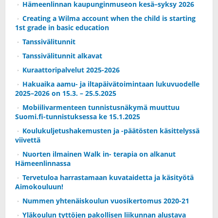
Hämeenlinnan kaupunginmuseon kesä–syksy 2026
Creating a Wilma account when the child is starting
1st grade in basic education
Tanssivälitunnit
Tanssivälitunnit alkavat
Kuraattoripalvelut 2025-2026
Hakuaika aamu- ja iltapäivätoimintaan lukuvuodelle
2025–2026 on 15.3. – 25.5.2025
Mobiilivarmenteen tunnistusnäkymä muuttuu
Suomi.fi-tunnistuksessa ke 15.1.2025
Koulukuljetushakemusten ja -päätösten käsittelyssä
viivettä
Nuorten ilmainen Walk in- terapia on alkanut
Hämeenlinnassa
Tervetuloa harrastamaan kuvataidetta ja käsityötä
Aimokouluun!
Nummen yhtenäiskoulun vuosikertomus 2020-21
Yläkoulun tyttöjen pakollisen liikunnan alustava