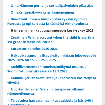
Oma Hämeen perhe- ja sosiaalipalvelujen pika-ajat
OmaKanta-näkyvyyksien laajeneminen
Ilmoittautuminen Aimokoulun syksyn ryhmiin
Harrasta ja opi taidetta ja käsitöitä Aimokoulussa
Hämeenlinnan kaupunginmuseon kesä–syksy 2026
Creating a Wilma account when the child is starting
1st grade in basic education
Kuraattoripalvelut 2025-2026
Hakuaika aamu- ja iltapäivätoimintaan lukuvuodelle
2025–2026 on 15.3. – 25.5.2025
Mobiilivarmenteen tunnistusnäkymä muuttuu
Suomi.fi-tunnistuksessa ke 15.1.2025
Koulukuljetushakemusten ja -päätösten käsittelyssä
viivettä
Nuorten ilmainen Walk in- terapia on alkanut
Hämeenlinnassa
Tervetuloa harrastamaan kuvataidetta ja käsityötä
Aimokouluun!