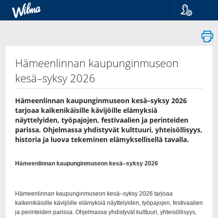
Kieli
Suomi
Svenska
English
Hämeenlinnan kaupunginmuseon
kesä–syksy 2026
Hämeenlinnan kaupunginmuseon kesä–syksy 2026
tarjoaa kaikenikäisille kävijöille elämyksiä
näyttelyiden, työpajojen, festivaalien ja perinteiden
parissa. Ohjelmassa yhdistyvät kulttuuri, yhteisöllisyys,
historia ja luova tekeminen elämyksellisellä tavalla.