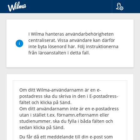
Språk
Suomi
Svenska
I Wilma hanteras användarbehörigheten
English
centraliserat. Vissa användare kan därför
inte byta lösenord här. Följ instruktionerna
från läroanstalten i detta fall.
Glömt
lösenordet?
Om ditt Wilma-användarnamn är en e-
postadress ska du skriva in den i E-postadress-
fältet och klicka på Sänd.
Om ditt användarnamn inte är en e-postadress
utan i stället t.ex. förnamn.efternamn eller
studienummer, ska du fylla i båda fälten och
sedan klicka på Sänd.
Du får då ett meddelande till din e-post som