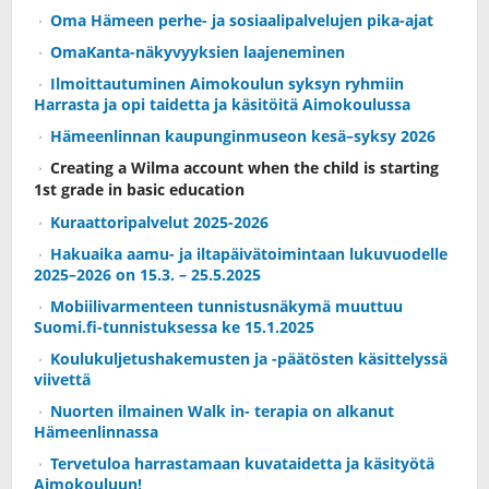
Oma Hämeen perhe- ja sosiaalipalvelujen pika-ajat
OmaKanta-näkyvyyksien laajeneminen
Ilmoittautuminen Aimokoulun syksyn ryhmiin
Harrasta ja opi taidetta ja käsitöitä Aimokoulussa
Hämeenlinnan kaupunginmuseon kesä–syksy 2026
Creating a Wilma account when the child is starting
1st grade in basic education
Kuraattoripalvelut 2025-2026
Hakuaika aamu- ja iltapäivätoimintaan lukuvuodelle
2025–2026 on 15.3. – 25.5.2025
Mobiilivarmenteen tunnistusnäkymä muuttuu
Suomi.fi-tunnistuksessa ke 15.1.2025
Koulukuljetushakemusten ja -päätösten käsittelyssä
viivettä
Nuorten ilmainen Walk in- terapia on alkanut
Hämeenlinnassa
Tervetuloa harrastamaan kuvataidetta ja käsityötä
Aimokouluun!