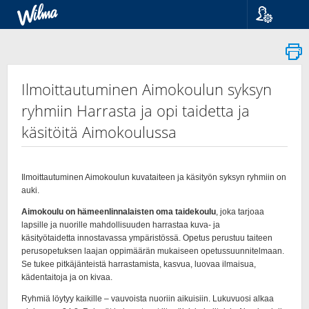
Kieli
Suomi
Svenska
English
Ilmoittautuminen Aimokoulun syksyn
ryhmiin Harrasta ja opi taidetta ja
käsitöitä Aimokoulussa