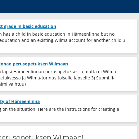
st grade in basic education
an has a child in basic education in Hämeenlinna but no
 education and an existing Wilma account for another child 3.
linnan perusopetuksen Wilmaan
a on lapsi Hämeenlinnan perusopetuksessa mutta ei Wilma-
tuksessa ja Wilma-tunnus toiselle lapselle 3) Suomi.fi-
nimi vaihtuu)
city of Hämeenlinna
on the situation. Here are the instructions for creating a
perusopetuksen Wilmaan!