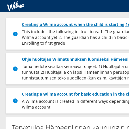
Creating a Wilma account when the child is starting 1
This includes the following instructions: 1. The guardi
Wilma account yet 2. The guardian has a child in basic
Enrolling to first grade
Ohje huoltajan Wilmatunnuksen luomiseksi Hämeen
Tämä tiedote sisältää seuraavat ohjeet: 1) Huoltajall
tunnusta 2) Huoltajalla on lapsi Hämeenlinnan perusope
tunnistautumisen teko uudelleen (kun esim. käyttäjän 
Creating a Wilma account for basic education in the 
A Wilma account is created in different ways depending 
Wilma account.
Tervetuloa Hämeenlinnan kaupungin 