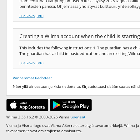
Hämeenlinnan kaupunginmuseon kesä–syksy 2026 tarjoaa kaikenikäis
perinteiden parissa. Ohjelmassa yhdistyvät kulttuuri, yhteisöllisyy
Lue koko juttu
Creating a Wilma account when the child is starting
This includes the following instructions: 1. The guardian has a c
The guardian has a child in basic education and an existing Wilma 
Lue koko juttu
Vanhemmat tiedotteet
Näet yllä ainoastaan julkisia tiedotteita. Kirjauduttuasi sisään saatat nä
Wilma 2.36.16.2 © 2000-2026 Visma
Lisenssit
Visma ja Visma-logo ovat Visma AS:n rekisteröityjä tavaramerkkejä. Wilma ja
tavaramerkit ovat omistajiensa omaisuutta.