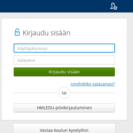
Kieli
Suomi
Svenska
Kirjaudu sisään
English
Unohditko salasanasi?
tai
HMLEDU-pilvikirjautuminen
Vastaa koulun kyselyihin