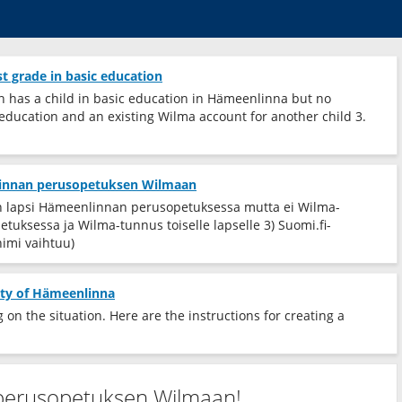
st grade in basic education
an has a child in basic education in Hämeenlinna but no
 education and an existing Wilma account for another child 3.
linnan perusopetuksen Wilmaan
a on lapsi Hämeenlinnan perusopetuksessa mutta ei Wilma-
tuksessa ja Wilma-tunnus toiselle lapselle 3) Suomi.fi-
nimi vaihtuu)
city of Hämeenlinna
on the situation. Here are the instructions for creating a
perusopetuksen Wilmaan!