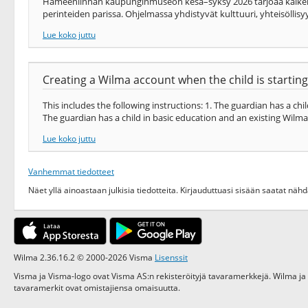
Hämeenlinnan kaupunginmuseon kesä–syksy 2026 tarjoaa kaikenikäis
perinteiden parissa. Ohjelmassa yhdistyvät kulttuuri, yhteisöllisyy
Lue koko juttu
Creating a Wilma account when the child is starting
This includes the following instructions: 1. The guardian has a c
The guardian has a child in basic education and an existing Wilma 
Lue koko juttu
Vanhemmat tiedotteet
Näet yllä ainoastaan julkisia tiedotteita. Kirjauduttuasi sisään saatat nä
Wilma 2.36.16.2 © 2000-2026 Visma
Lisenssit
Visma ja Visma-logo ovat Visma AS:n rekisteröityjä tavaramerkkejä. Wilma ja
tavaramerkit ovat omistajiensa omaisuutta.