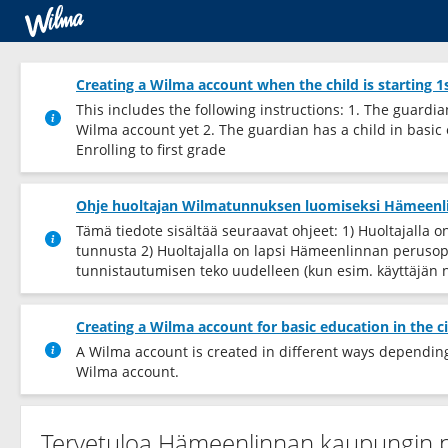
Creating a Wilma account when the child is starting 1
This includes the following instructions: 1. The guardi
Wilma account yet 2. The guardian has a child in basic
Enrolling to first grade
Ohje huoltajan Wilmatunnuksen luomiseksi Hämeen
Tämä tiedote sisältää seuraavat ohjeet: 1) Huoltajall
tunnusta 2) Huoltajalla on lapsi Hämeenlinnan perusope
tunnistautumisen teko uudelleen (kun esim. käyttäjän 
Creating a Wilma account for basic education in the 
A Wilma account is created in different ways depending 
Wilma account.
Tervetuloa Hämeenlinnan kaupungin 