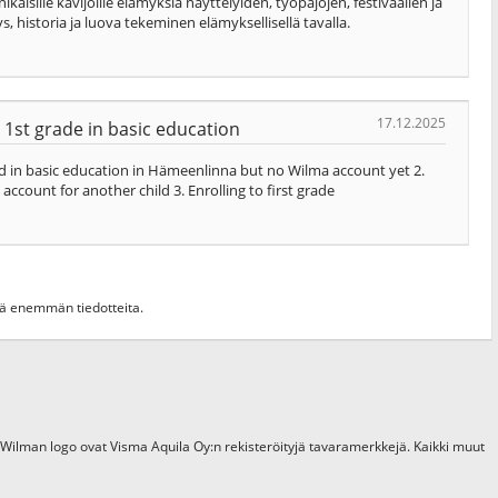
ille kävijöille elämyksiä näyttelyiden, työpajojen, festivaalien ja
s, historia ja luova tekeminen elämyksellisellä tavalla.
17.12.2025
 1st grade in basic education
hild in basic education in Hämeenlinna but no Wilma account yet 2.
account for another child 3. Enrolling to first grade
hdä enemmän tiedotteita.
 Wilman logo ovat Visma Aquila Oy:n rekisteröityjä tavaramerkkejä. Kaikki muut