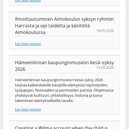
Läs hela notisen
Ilmoittautuminen Aimokoulun syksyn ryhmiin
Harrasta ja opi taidetta ja käsitöitä
18.05.2026
Aimokoulussa
Läs hela notisen
Hämeenlinnan kaupunginmuseon kesä–syksy
13.05.2026
2026
Hämeenlinnan kaupunginmuseon kesä–syksy 2026
tarjoaa kaikenikäisille kävijöille elämyksiä näyttelyiden,
työpajojen, festivaalien ja perinteiden parissa. Ohjelmassa
yhdistyvät kulttuuri, yhteisöllisyys, historia ja luova
tekeminen elämyksellisellä tavalla.
Läs hela notisen
Creating a Wilma account when the child is