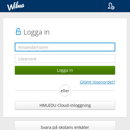
Språk
Suomi
Svenska
Logga in
English
Glömt lösenordet?
eller
HMLEDU Cloud-inloggning
Svara på skolans enkäter