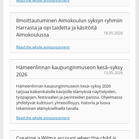
Read the whole announcement
Ilmoittautuminen Aimokoulun syksyn ryhmiin
Harrasta ja opi taidetta ja käsitöitä
18.05.2026
Aimokoulussa
Read the whole announcement
Hämeenlinnan kaupunginmuseon kesä–syksy
13.05.2026
2026
Hämeenlinnan kaupunginmuseon kesä–syksy 2026
tarjoaa kaikenikäisille kävijöille elämyksiä näyttelyiden,
työpajojen, festivaalien ja perinteiden parissa. Ohjelmassa
yhdistyvät kulttuuri, yhteisöllisyys, historia ja luova
tekeminen elämyksellisellä tavalla.
Read the whole announcement
Creating a Wilma account when the child is