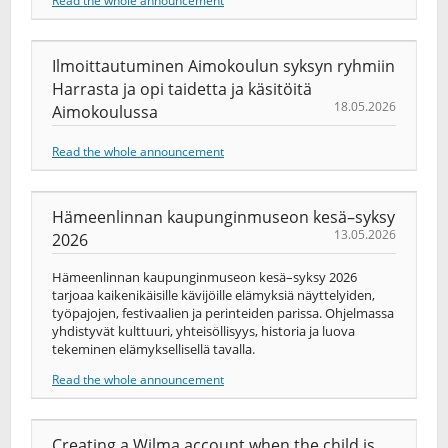
Read the whole announcement
Ilmoittautuminen Aimokoulun syksyn ryhmiin
Harrasta ja opi taidetta ja käsitöitä
18.05.2026
Aimokoulussa
Read the whole announcement
Hämeenlinnan kaupunginmuseon kesä–syksy
13.05.2026
2026
Hämeenlinnan kaupunginmuseon kesä–syksy 2026
tarjoaa kaikenikäisille kävijöille elämyksiä näyttelyiden,
työpajojen, festivaalien ja perinteiden parissa. Ohjelmassa
yhdistyvät kulttuuri, yhteisöllisyys, historia ja luova
tekeminen elämyksellisellä tavalla.
Read the whole announcement
Creating a Wilma account when the child is