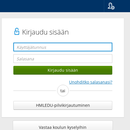
Kieli
Suomi
Svenska
Kirjaudu sisään
English
Unohditko salasanasi?
tai
HMLEDU-pilvikirjautuminen
Vastaa koulun kyselyihin