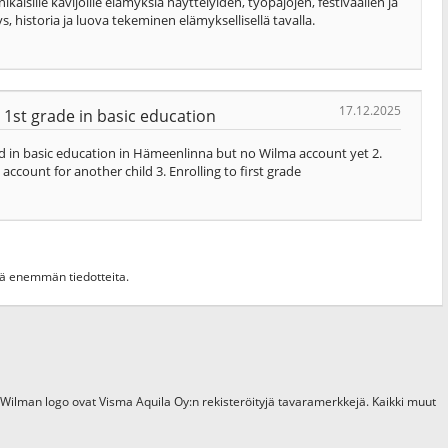
ille kävijöille elämyksiä näyttelyiden, työpajojen, festivaalien ja
s, historia ja luova tekeminen elämyksellisellä tavalla.
17.12.2025
 1st grade in basic education
hild in basic education in Hämeenlinna but no Wilma account yet 2.
account for another child 3. Enrolling to first grade
hdä enemmän tiedotteita.
 Wilman logo ovat Visma Aquila Oy:n rekisteröityjä tavaramerkkejä. Kaikki muut