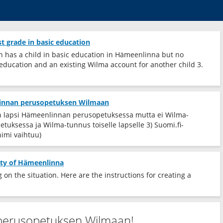
st grade in basic education
an has a child in basic education in Hämeenlinna but no
 education and an existing Wilma account for another child 3.
linnan perusopetuksen Wilmaan
a on lapsi Hämeenlinnan perusopetuksessa mutta ei Wilma-
tuksessa ja Wilma-tunnus toiselle lapselle 3) Suomi.fi-
nimi vaihtuu)
city of Hämeenlinna
on the situation. Here are the instructions for creating a
perusopetuksen Wilmaan!