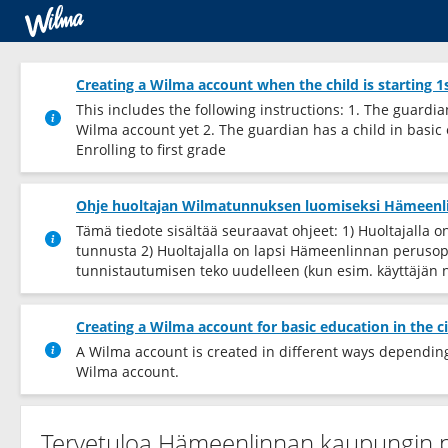
Creating a Wilma account when the child is starting 1
This includes the following instructions: 1. The guardi
Wilma account yet 2. The guardian has a child in basic
Enrolling to first grade
Ohje huoltajan Wilmatunnuksen luomiseksi Hämeen
Tämä tiedote sisältää seuraavat ohjeet: 1) Huoltajall
tunnusta 2) Huoltajalla on lapsi Hämeenlinnan perusope
tunnistautumisen teko uudelleen (kun esim. käyttäjän 
Creating a Wilma account for basic education in the 
A Wilma account is created in different ways depending 
Wilma account.
Tervetuloa Hämeenlinnan kaupungin 