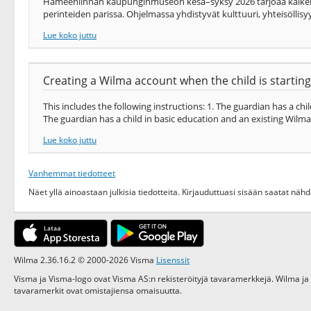
Hämeenlinnan kaupunginmuseon kesä–syksy 2026 tarjoaa kaikenikäis
perinteiden parissa. Ohjelmassa yhdistyvät kulttuuri, yhteisöllisyy
Lue koko juttu
Creating a Wilma account when the child is starting
This includes the following instructions: 1. The guardian has a c
The guardian has a child in basic education and an existing Wilma 
Lue koko juttu
Vanhemmat tiedotteet
Näet yllä ainoastaan julkisia tiedotteita. Kirjauduttuasi sisään saatat nä
Wilma 2.36.16.2 © 2000-2026 Visma
Lisenssit
Visma ja Visma-logo ovat Visma AS:n rekisteröityjä tavaramerkkejä. Wilma ja
tavaramerkit ovat omistajiensa omaisuutta.